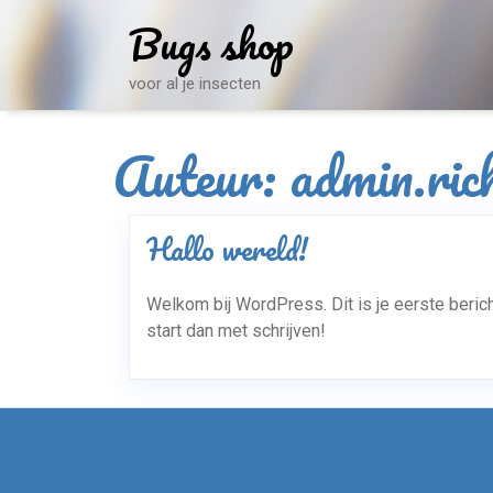
Skip
Bugs shop
to
content
voor al je insecten
Auteur:
admin.ric
Hallo wereld!
Welkom bij WordPress. Dit is je eerste berich
start dan met schrijven!