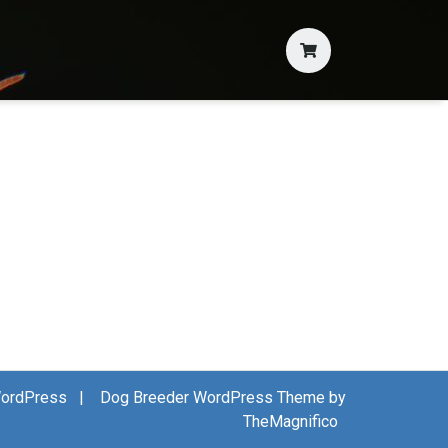
 WordPress
|
Dog Breeder WordPress Theme by
TheMagnifico